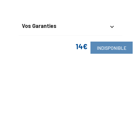
Vos Garanties

En Savoir Plus

14€
INDISPONIBLE
Retrouvez Aussi

Suivez-Nous