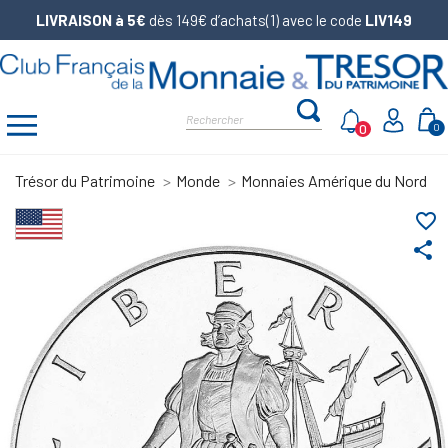
LIVRAISON à 5€
dès 149€ d’achats(1) avec le code
LIV149
0
0
Trésor du Patrimoine
Monde
Monnaies Amérique du Nord
favorite_border
share