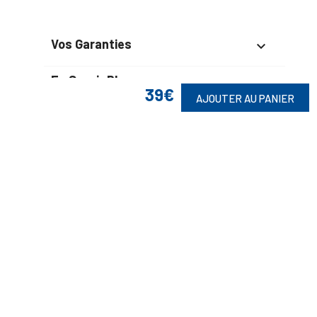
Vos Garanties

En Savoir Plus

39€
AJOUTER AU PANIER
Retrouvez Aussi

Suivez-Nous