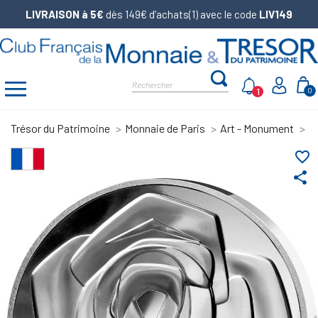
LIVRAISON à 5€
dès 149€ d’achats(1) avec le code
LIV149
1
0
Trésor du Patrimoine
Monnaie de Paris
Art - Monument
E
favorite_border
share