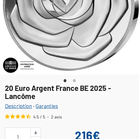
20 Euro Argent France BE 2025 -
Lancôme
Description
Garanties
-
4.5
/
5
-
2
avis
+
216€
1