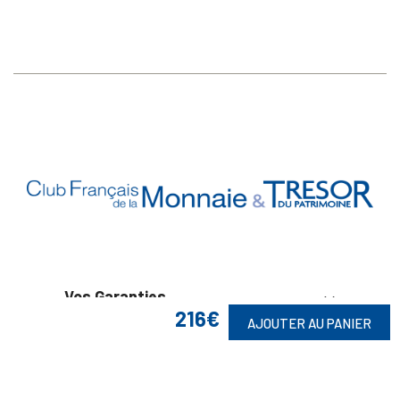
Vos Garanties

216€
AJOUTER AU PANIER
En Savoir Plus

Retrouvez Aussi
