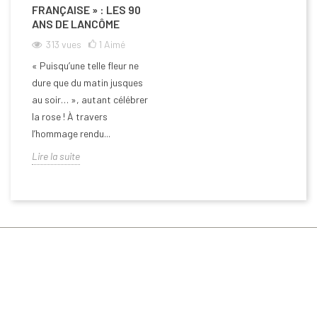
FRANÇAISE » : LES 90
ANS DE LANCÔME
313
vues
1
Aimé
« Puisqu’une telle fleur ne
dure que du matin jusques
au soir… », autant célébrer
la rose ! À travers
l’hommage rendu...
Lire la suite