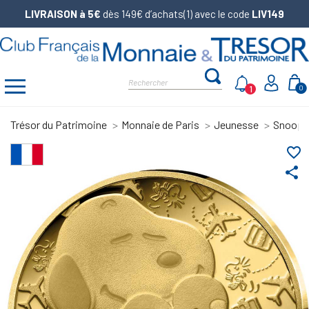
LIVRAISON à 5€
dès 149€ d’achats(1) avec le code
LIV149
1
0
Trésor du Patrimoine
Monnaie de Paris
Jeunesse
Snoopy
favorite_border
share