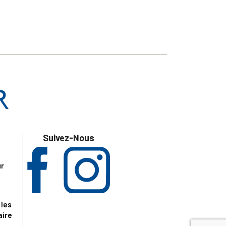
Suivez-Nous
ur
 les
aire