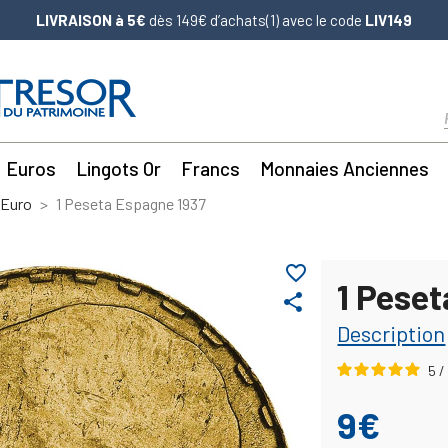
LIVRAISON à 5€
dès 149€ d’achats(1) avec le code
LIV149
Euros
Lingots Or
Francs
Monnaies Anciennes
'Euro
1 Peseta Espagne 1937
favorite_border
1 Pese
share
Description
5
/
9€