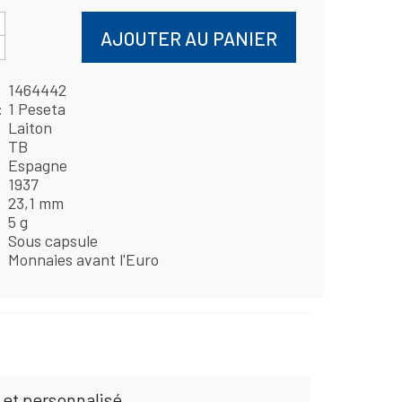
AJOUTER AU PANIER
1464442
1 Peseta
Laiton
TB
Espagne
1937
23,1 mm
5 g
Sous capsule
Monnaies avant l'Euro
 et personnalisé