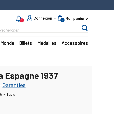
Connexion
Mon panier
0
1
Monde
Billets
Médailles
Accessoires
ta Espagne 1937
Garanties
-
5
-
1
avis