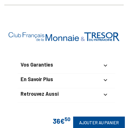
Vos Garanties

En Savoir Plus

Retrouvez Aussi

50
36€
AJOUTER AU PANIER
Suivez-Nous