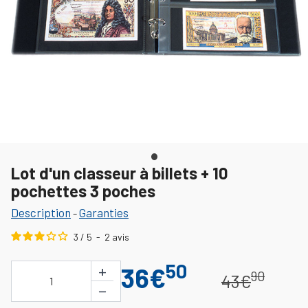
Lot d'un classeur à billets + 10
pochettes 3 poches
Description
Garanties
-
3
/
5
-
2
avis
50
+
36€
90
43€
1
−