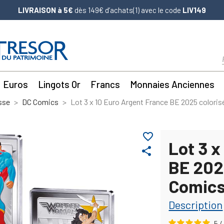
LIVRAISON à 5€
dès 149€ d’achats(1) avec le code
LIV149
Euros
Lingots Or
Francs
Monnaies Anciennes
sse
DC Comics
Lot 3 x 10 Euro Argent France BE 2025 colori
favorite_border
Lot 3 x
share
BE 202
Comic
Description
5
/