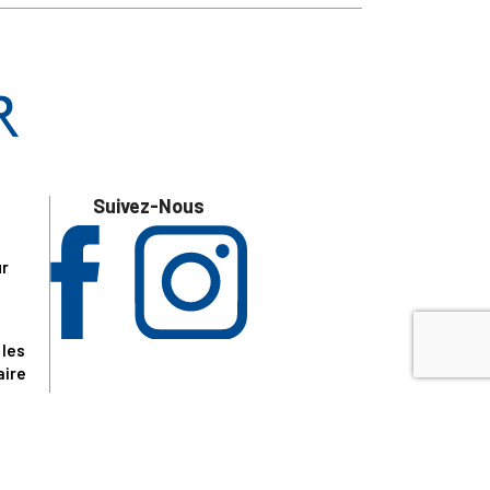
Suivez-Nous
ur
 les
aire