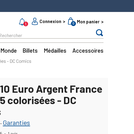
Connexion
Mon panier
0
1
Monde
Billets
Médailles
Accessoires
sées - DC Comics
 10 Euro Argent France
5 colorisées - DC
s
Garanties
-
5
-
1
avis