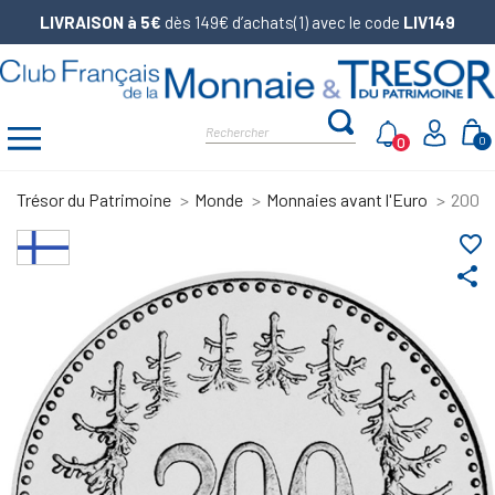
LIVRAISON à 5€
dès 149€ d’achats(1) avec le code
LIV149
0
0
Trésor du Patrimoine
Monde
Monnaies avant l'Euro
200 M
favorite_border
share