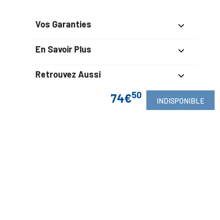
Vos Garanties

En Savoir Plus

Retrouvez Aussi

50
74€
INDISPONIBLE
Suivez-Nous