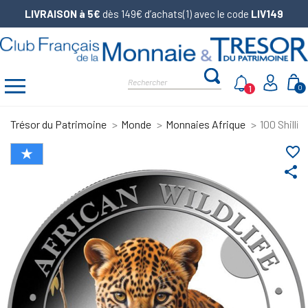
LIVRAISON à 5€
dès 149€ d’achats(1) avec le code
LIV149
1
0
Trésor du Patrimoine
Monde
Monnaies Afrique
100 Shilli
favorite_border
share