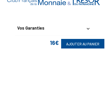
Vos Garanties

En Savoir Plus

16€
AJOUTER AU PANIER
Retrouvez Aussi

Suivez-Nous