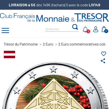
LIVRAISON à 5€
dès 149€ d’achats(1) avec le code
LIV149
1
0
Trésor du Patrimoine
2 Euro
2 Euro commémoratives color
favorite_border
share