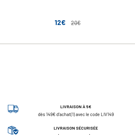
12€
Prix
Prix de base
20€
LIVRAISON À 5€
dès 149€ d'achat(1) avec le code LIV149
LIVRAISON SÉCURISÉE