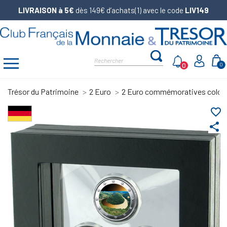
LIVRAISON à 5€
dès 149€ d’achats(1) avec le code
LIV149
0
0
Trésor du Patrimoine
2 Euro
2 Euro commémoratives color
favorite_border
share