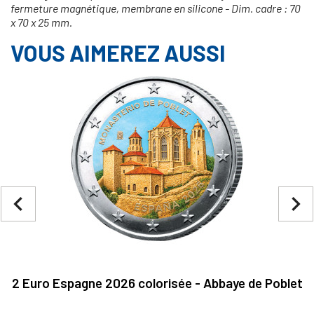
fermeture magnétique, membrane en silicone - Dim. cadre : 70
x 70 x 25 mm.
VOUS AIMEREZ AUSSI
navigate_before
navigate_next
2 Euro Espagne 2026 colorisée - Abbaye de Poblet