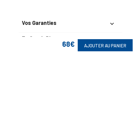
Vos Garanties

En Savoir Plus

68€
AJOUTER AU PANIER
Retrouvez Aussi

Suivez-Nous