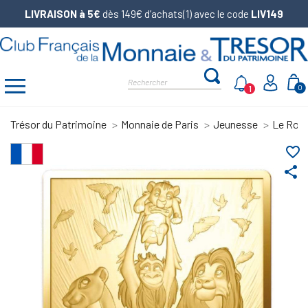
LIVRAISON à 5€
dès 149€ d’achats(1) avec le code
LIV149
1
0
Trésor du Patrimoine
Monnaie de Paris
Jeunesse
Le Roi 
favorite_border
share