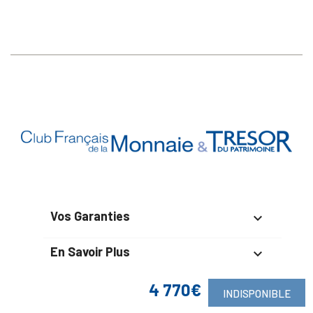
Vos Garanties

En Savoir Plus

Retrouvez Aussi
4 770€

INDISPONIBLE