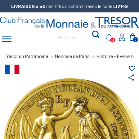
LIVRAISON à 5€
dès 149€ d’achats(1) avec le code
LIV149
0
0
Trésor du Patrimoine
Monnaie de Paris
Histoire - Evénemen
favorite_border
share