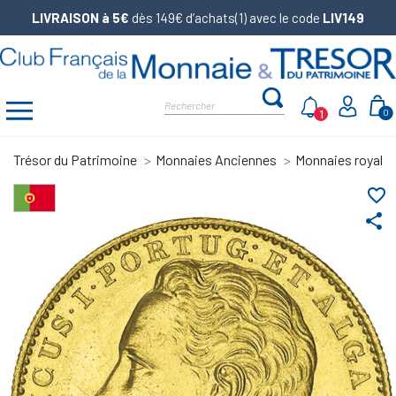
LIVRAISON à 5€
dès 149€ d’achats(1) avec le code
LIV149
1
0
Trésor du Patrimoine
Monnaies Anciennes
Monnaies royale
favorite_border
share