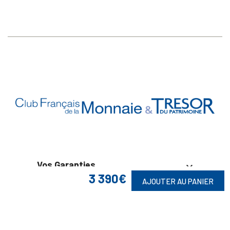
Vos Garanties

3 390€
AJOUTER AU PANIER
En Savoir Plus

Retrouvez Aussi
