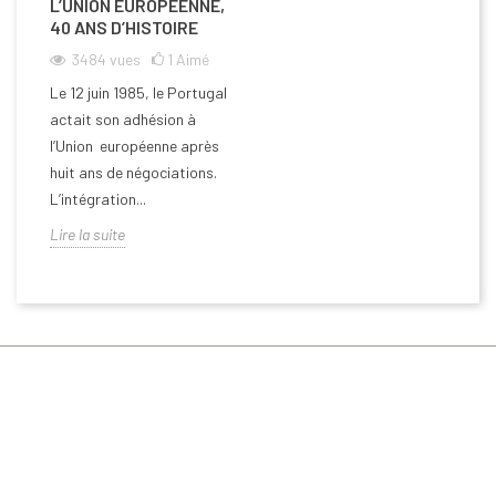
L’UNION EUROPÉENNE,
40 ANS D’HISTOIRE
3484
vues
1
Aimé
Le 12 juin 1985, le Portugal
actait son adhésion à
l’Union européenne après
huit ans de négociations.
L’intégration...
Lire la suite