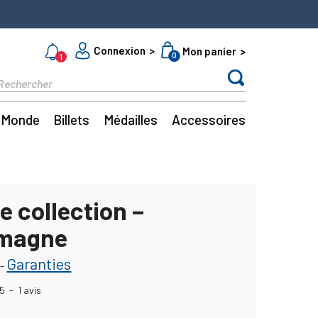
Connexion
Mon panier
0
1
Monde
Billets
Médailles
Accessoires
e collection –
emagne
Garanties
-
5
-
1
avis