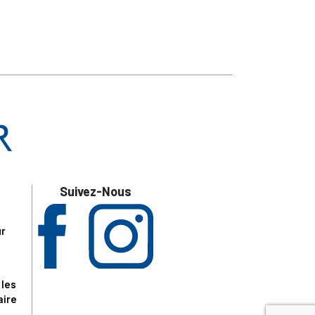
Suivez-Nous
ur
 les
aire