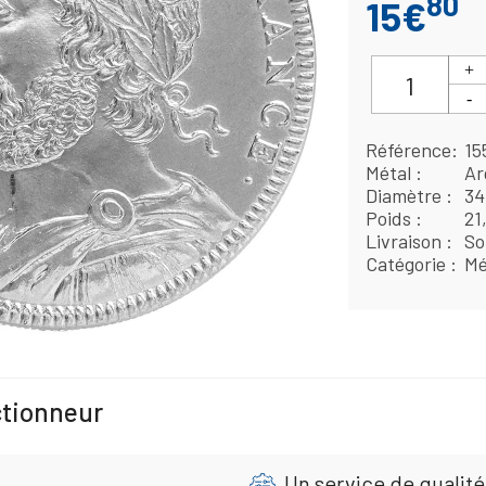
80
15€
Référence
15
Métal
Ar
Diamètre
3
Poids
21
Livraison
So
Catégorie
Mé
ctionneur
Un service de qualité