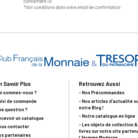
concernant
ici
*Voir conditions dans votre email de confirmation
n Savoir Plus
Retrouvez Aussi
ui sommes-nous ?
- Nos Précommandes
uivi de commande
- Nos articles d'actualité s
notre Blog !
ne question ?
- Notre catalogue en ligne
ecevoir un catalogue
- Les objets de collection &
ous contacter
livres sur notre site parten
os partenaires
L’Homme Moderne