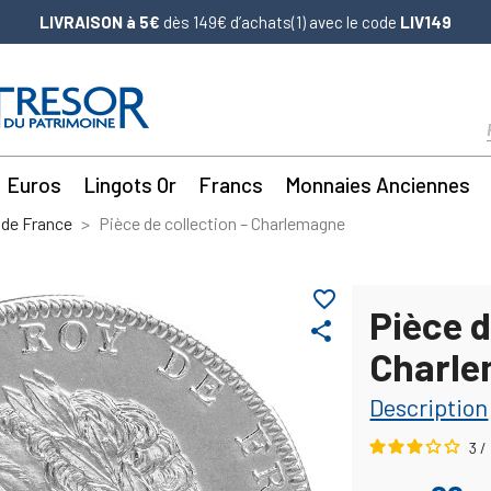
LIVRAISON à 5€
dès 149€ d’achats(1) avec le code
LIV149
Euros
Lingots Or
Francs
Monnaies Anciennes
 de France
Pièce de collection – Charlemagne
favorite_border
Pièce d
share
Charl
Description
3
/