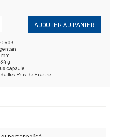
AJOUTER AU PANIER
50503
gentan
4 mm
,84 g
us capsule
dailles Rois de France
 et personnalisé