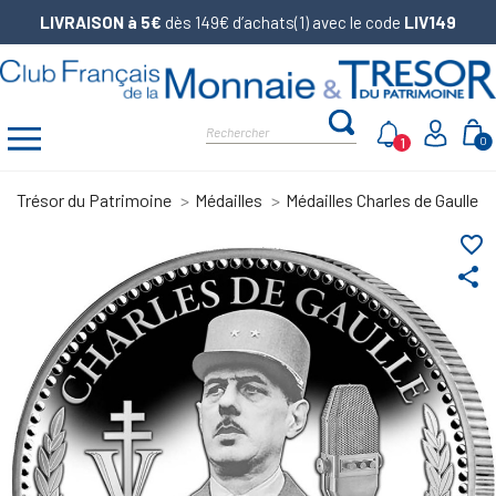
LIVRAISON à 5€
dès 149€ d’achats(1) avec le code
LIV149
1
0
Trésor du Patrimoine
Médailles
Médailles Charles de Gaulle
favorite_border
share