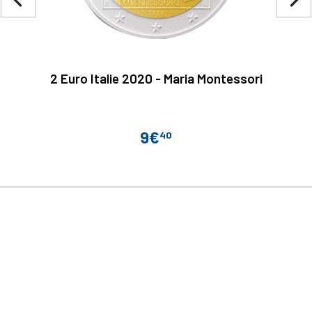
navigate_before
navigate_next
2 Euro Italie 2020 - Maria Montessori
9€
40
Prix