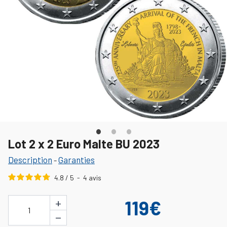
Lot 2 x 2 Euro Malte BU 2023
Description
Garanties
-
4.8
/
5
-
4
avis
+
119€
1
−