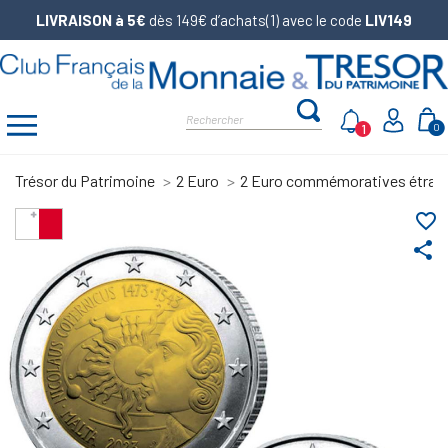
LIVRAISON à 5€
dès 149€ d’achats(1) avec le code
LIV149
1
0
Trésor du Patrimoine
2 Euro
2 Euro commémoratives étran
favorite_border
share