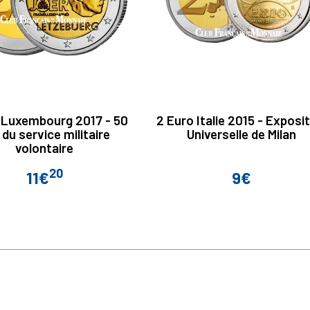
 Luxembourg 2017 - 50
2 Euro Italie 2015 - Exposi
 du service militaire
Universelle de Milan
volontaire
20
11€
9€
Prix
Prix