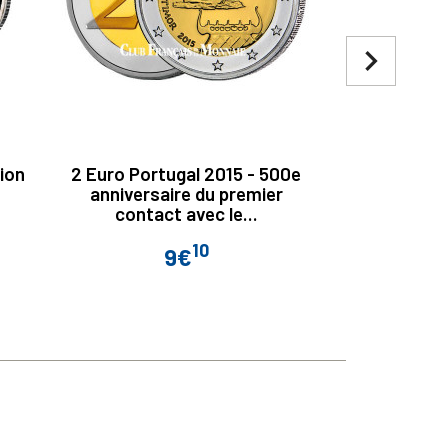
navigate_next
tion
2 Euro Portugal 2015 - 500e
2 Euro L
anniversaire du premier
contact avec le...
10
9€
Prix