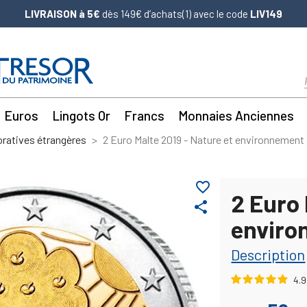
LIVRAISON à 5€
dès 149€ d’achats(1) avec le code
LIV149
Euros
Lingots Or
Francs
Monnaies Anciennes
atives étrangères
2 Euro Malte 2019 - Nature et environnement
favorite_border
2 Euro 
share
enviro
Description
4.9