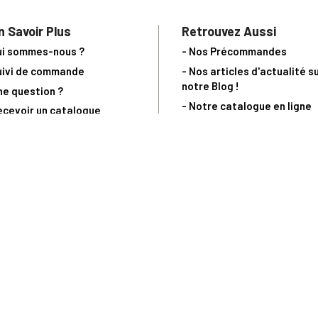
n Savoir Plus
Retrouvez Aussi
ui sommes-nous ?
- Nos Précommandes
uivi de commande
- Nos articles d'actualité s
notre Blog !
ne question ?
- Notre catalogue en ligne
ecevoir un catalogue
- Les objets de collection &
ous contacter
livres sur notre site parten
os partenaires
L’Homme Moderne
nde est sujette à notre acceptation et livrable dans la limite des stocks 