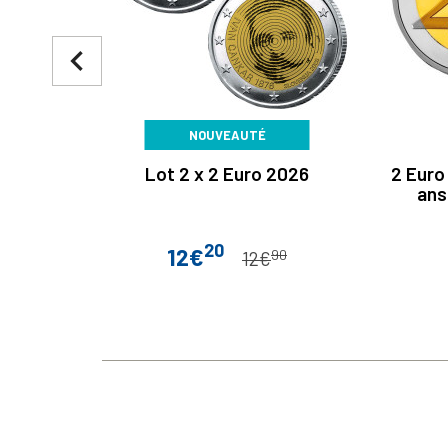
navigate_before
NOUVEAUTÉ
Lot 2 x 2 Euro 2026
2 Euro
ans
20
12€
90
Prix
Prix de base
12€