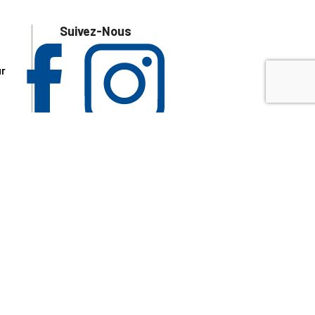
Suivez-Nous
ur
 les
aire
disponibles.