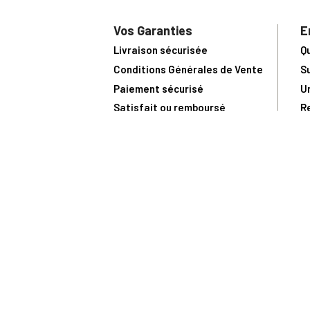
Vos Garanties
E
Livraison sécurisée
Q
Conditions Générales de Vente
S
Paiement sécurisé
U
Satisfait ou remboursé
R
N
N
Toute comma