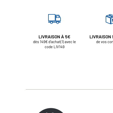
LIVRAISON À 5€
LIVRAISON
dès 149€ d'achat(1) avec le
de vos c
code LIV149