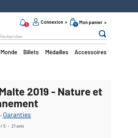
Connexion
Mon panier
0
1
Monde
Billets
Médailles
Accessoires
Malte 2019 - Nature et
nnement
Garanties
-
/
5
-
21
avis