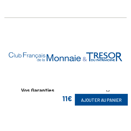
Vos Garanties

11€
AJOUTER AU PANIER
En Savoir Plus

Retrouvez Aussi
