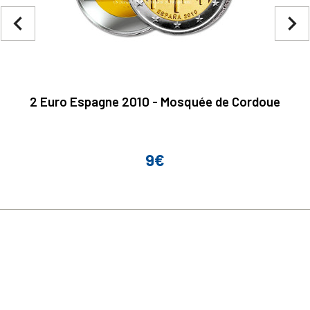
navigate_before
navigate_next
2 Euro Espagne 2010 - Mosquée de Cordoue
9€
Prix