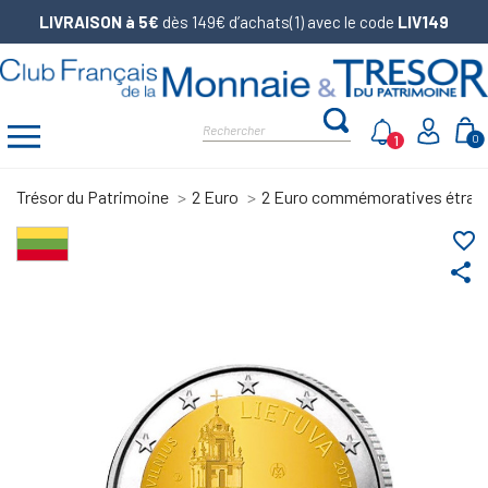
LIVRAISON à 5€
dès 149€ d’achats(1) avec le code
LIV149
1
0
Trésor du Patrimoine
2 Euro
2 Euro commémoratives étran
favorite_border
share