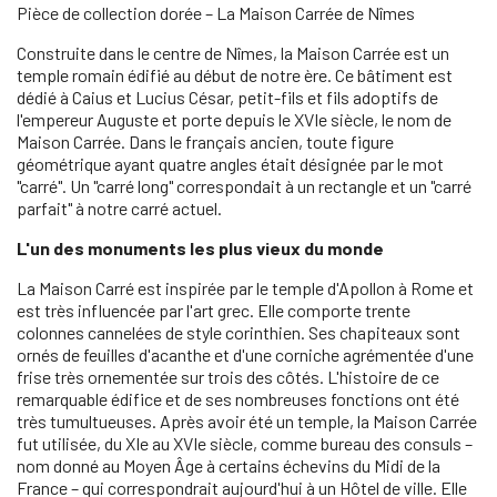
Pièce de collection dorée – La Maison Carrée de Nîmes
Construite dans le centre de Nîmes, la Maison Carrée est un
temple romain édifié au début de notre ère. Ce bâtiment est
dédié à Caius et Lucius César, petit-fils et fils adoptifs de
l'empereur Auguste et porte depuis le XVIe siècle, le nom de
Maison Carrée. Dans le français ancien, toute figure
géométrique ayant quatre angles était désignée par le mot
"carré". Un "carré long" correspondait à un rectangle et un "carré
parfait" à notre carré actuel.
L'un des monuments les plus vieux du monde
La Maison Carré est inspirée par le temple d'Apollon à Rome et
est très influencée par l'art grec. Elle comporte trente
colonnes cannelées de style corinthien. Ses chapiteaux sont
ornés de feuilles d'acanthe et d'une corniche agrémentée d'une
frise très ornementée sur trois des côtés. L'histoire de ce
remarquable édifice et de ses nombreuses fonctions ont été
très tumultueuses. Après avoir été un temple, la Maison Carrée
fut utilisée, du XIe au XVIe siècle, comme bureau des consuls –
nom donné au Moyen Âge à certains échevins du Midi de la
France – qui correspondrait aujourd'hui à un Hôtel de ville. Elle