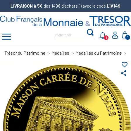
LIVRAISON à 5€
dès 149€ d’achats(1) avec le code
LIV149
1
0
Trésor du Patrimoine
Médailles
Médailles du Patrimoine
P
favorite_border
share