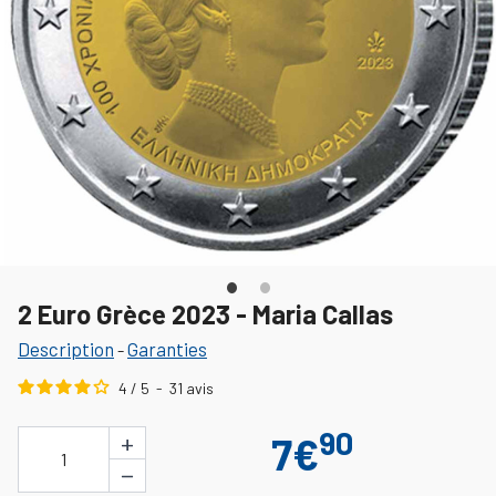
2 Euro Grèce 2023 - Maria Callas
Description
Garanties
-
4
/
5
-
31
avis
90
+
7€
1
−