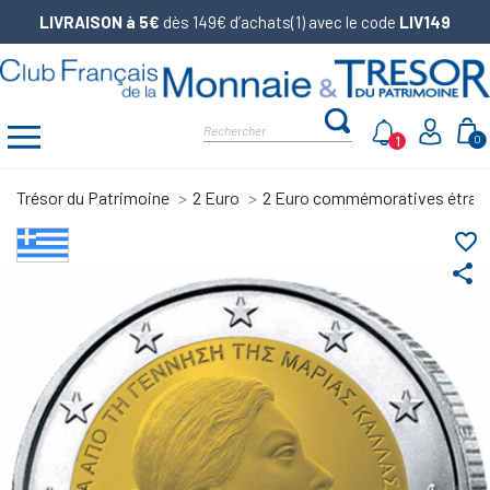
LIVRAISON à 5€
dès 149€ d’achats(1) avec le code
LIV149
1
0
Trésor du Patrimoine
2 Euro
2 Euro commémoratives étran
favorite_border
share