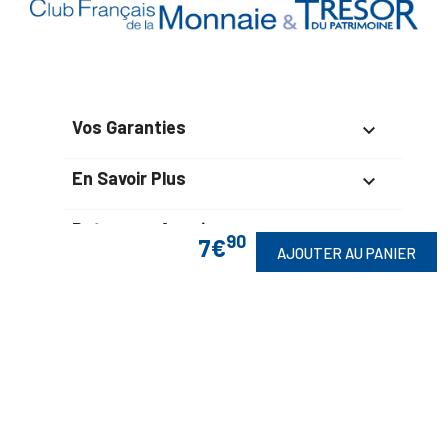
Vos Garanties

En Savoir Plus

Retrouvez Aussi

90
7€
AJOUTER AU PANIER
Suivez-Nous