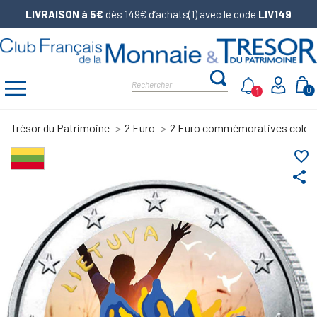
LIVRAISON à 5€
dès 149€ d’achats(1) avec le code
LIV149
1
0
Trésor du Patrimoine
2 Euro
2 Euro commémoratives color
favorite_border
share