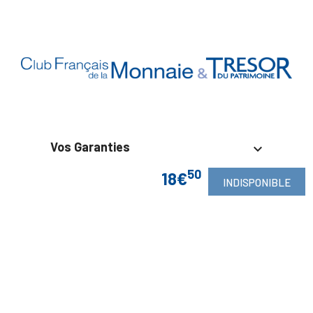
Vos Garanties

50
18€
En Savoir Plus
INDISPONIBLE

Retrouvez Aussi

Suivez-Nous