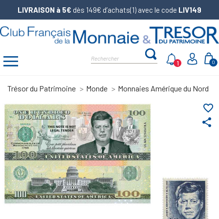
LIVRAISON à 5€
dès 149€ d’achats(1) avec le code
LIV149
1
0
Trésor du Patrimoine
Monde
Monnaies Amérique du Nord
favorite_border
share