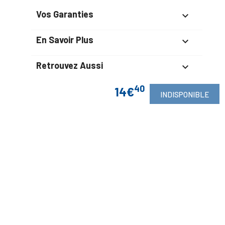
Vos Garanties

En Savoir Plus

Retrouvez Aussi

40
14€
INDISPONIBLE
Suivez-Nous