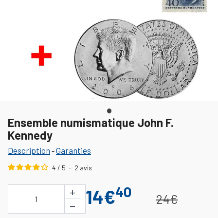
Ensemble numismatique John F.
Kennedy
Description
Garanties
-
4
/
5
-
2
avis
40
+
14€
24€
1
−