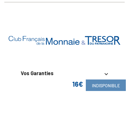
Vos Garanties

16€
INDISPONIBLE
En Savoir Plus

Retrouvez Aussi
