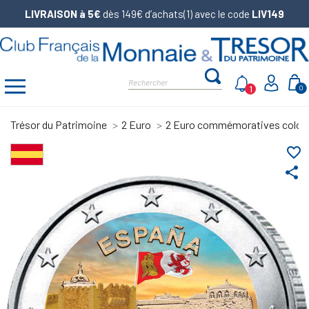
LIVRAISON à 5€
dès 149€ d’achats(1) avec le code
LIV149
1
0
Trésor du Patrimoine
2 Euro
2 Euro commémoratives color
favorite_border
share