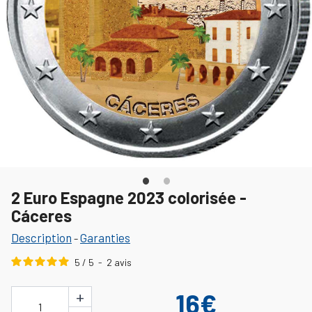
2 Euro Espagne 2023 colorisée -
Cáceres
Description
Garanties
-
5
/
5
-
2
avis
+
16€
1