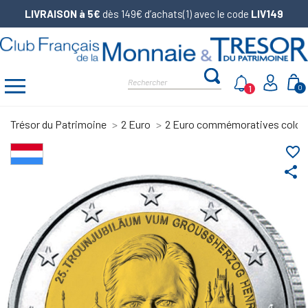
LIVRAISON à 5€
dès 149€ d’achats(1) avec le code
LIV149
1
0
Trésor du Patrimoine
2 Euro
2 Euro commémoratives color
favorite_border
share