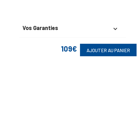
Vos Garanties

En Savoir Plus

109€
AJOUTER AU PANIER
Retrouvez Aussi

Suivez-Nous