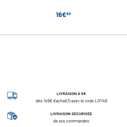
16€
90
Prix
LIVRAISON À 5€
dès 149€ d'achat(1) avec le code LIV149
LIVRAISON SÉCURISÉE
de vos commandes