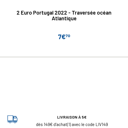
2 Euro Portugal 2022 - Traversée océan
Atlantique
7€
70
Prix
LIVRAISON À 5€
dès 149€ d'achat(1) avec le code LIV149