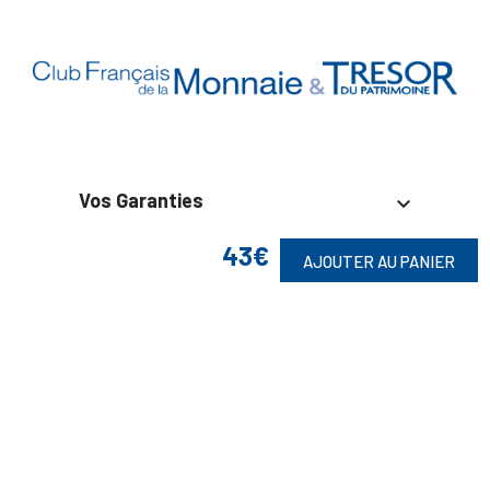
Vos Garanties

43€
En Savoir Plus

AJOUTER AU PANIER
Retrouvez Aussi

Suivez-Nous