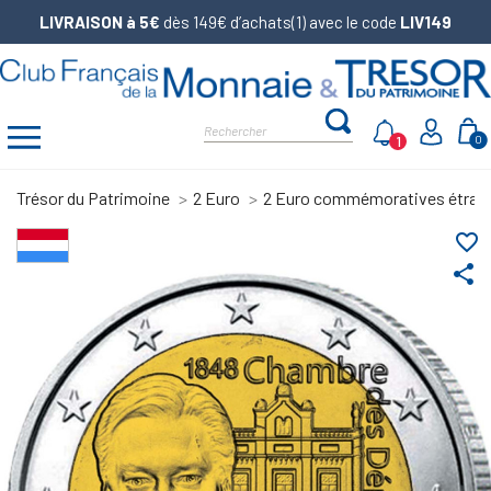
LIVRAISON à 5€
dès 149€ d’achats(1) avec le code
LIV149
1
0
Trésor du Patrimoine
2 Euro
2 Euro commémoratives étran
favorite_border
share