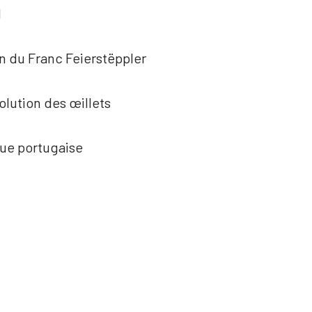
I
n du Franc Feierstëppler
olution des œillets
que portugaise