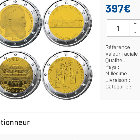
397€
Référence
Valeur faciale
Qualité
Pays
Millésime
Livraison
Catégorie
ctionneur