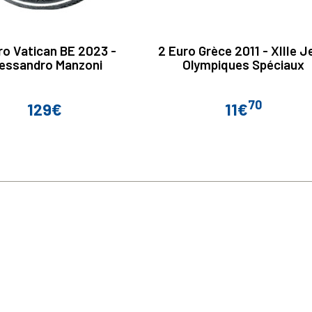
ro Vatican BE 2023 -
2 Euro Grèce 2011 - XIIIe J
essandro Manzoni
Olympiques Spéciaux
70
129€
11€
Prix
Prix