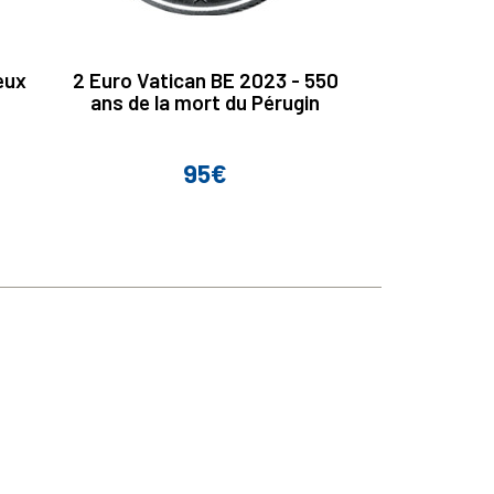
eux
2 Euro Vatican BE 2023 - 550
2 Euro Malt
ans de la mort du Pérugin
fortif
95€
Prix