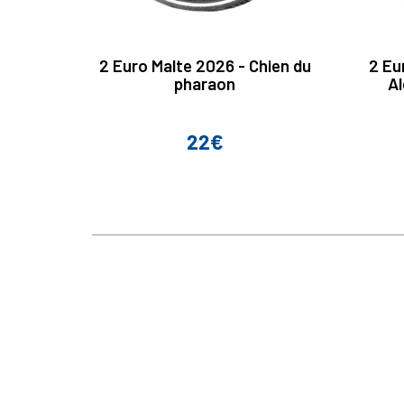
2 Euro Malte 2026 - Chien du
2 Eu
pharaon
Al
22€
Prix