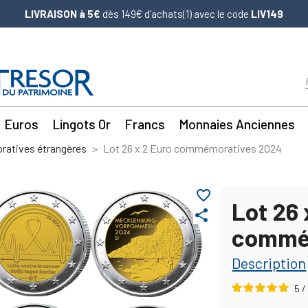
LIVRAISON à 5€
dès 149€ d’achats(1) avec le code
LIV149
Euros
Lingots Or
Francs
Monnaies Anciennes
atives étrangères
Lot 26 x 2 Euro commémoratives 2024
favorite_border
Lot 26 
share
commé
Description
5
/