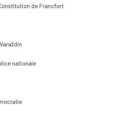
Constitution de Francfort
e Varaždin
lice nationale
émocratie