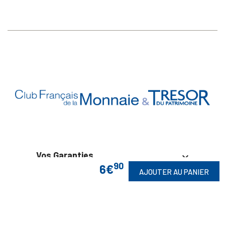
Vos Garanties

90
6€
AJOUTER AU PANIER
En Savoir Plus

Retrouvez Aussi
