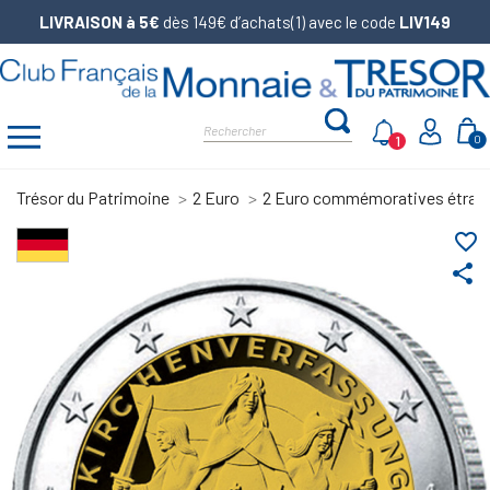
LIVRAISON à 5€
dès 149€ d’achats(1) avec le code
LIV149
1
0
Trésor du Patrimoine
2 Euro
2 Euro commémoratives étran
favorite_border
share