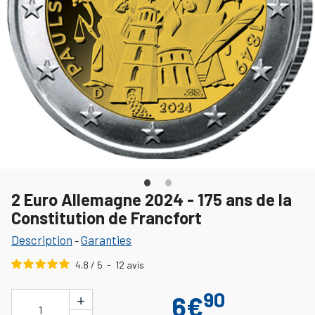
2 Euro Allemagne 2024 - 175 ans de la
Constitution de Francfort
Description
Garanties
-
4.8
/
5
-
12
avis
90
+
6€
1