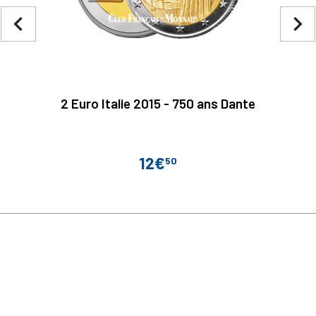
navigate_before
navigate_next
2 Euro Italie 2015 - 750 ans Dante
12€
50
Prix