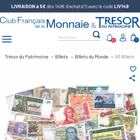
LIVRAISON à 5€
dès 149€ d’achats(1) avec le code
LIV149
0
0
Trésor du Patrimoine
Billets
Billets du Monde
50 Billets d
favorite_border
share