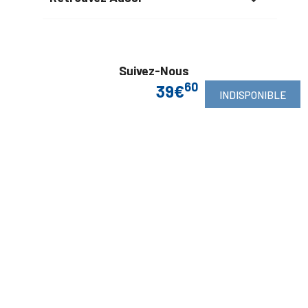

Suivez-Nous
60
39€
INDISPONIBLE