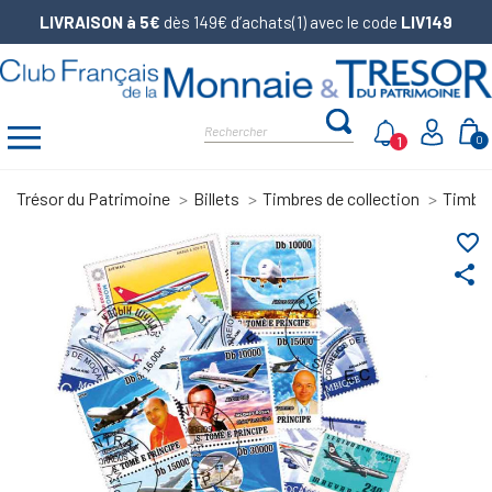
LIVRAISON à 5€
dès 149€ d’achats(1) avec le code
LIV149
1
0
Trésor du Patrimoine
Billets
Timbres de collection
Timbre
favorite_border
share