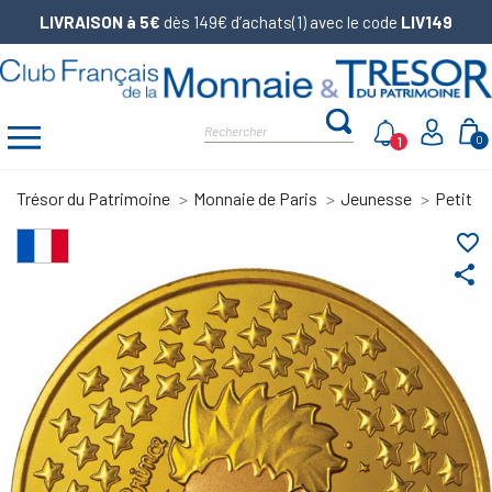
LIVRAISON à 5€
dès 149€ d’achats(1) avec le code
LIV149
1
0
Trésor du Patrimoine
Monnaie de Paris
Jeunesse
Petit P
favorite_border
share