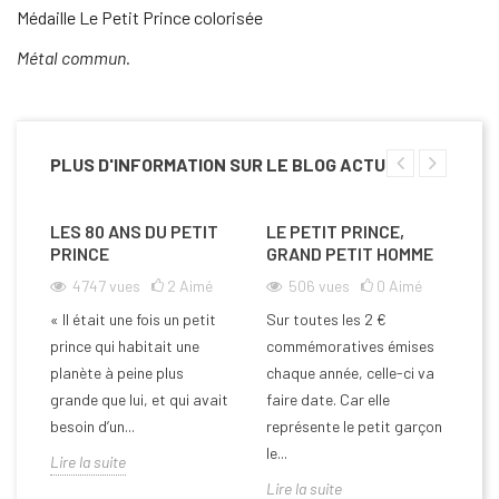
Médaille Le Petit Prince colorisée
Métal commun.
PLUS D'INFORMATION SUR LE BLOG ACTU
LES 80 ANS DU PETIT
LE PETIT PRINCE,
PRINCE
GRAND PETIT HOMME
4747
vues
2
Aimé
506
vues
0
Aimé
« Il était une fois un petit
Sur toutes les 2 €
prince qui habitait une
commémoratives émises
planète à peine plus
chaque année, celle-ci va
grande que lui, et qui avait
faire date. Car elle
besoin d’un...
représente le petit garçon
le...
Lire la suite
Lire la suite