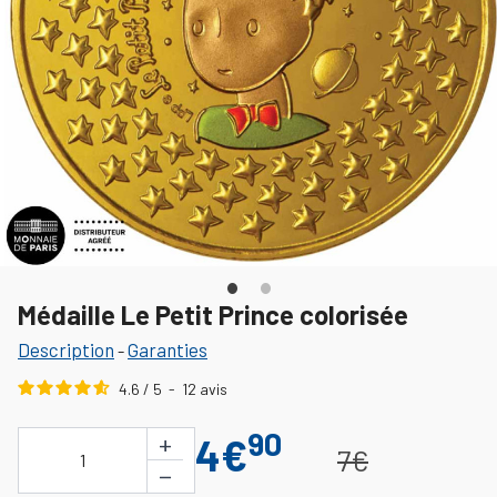
Médaille Le Petit Prince colorisée
Description
Garanties
-
4.6
/
5
-
12
avis
90
+
4€
7€
1
−