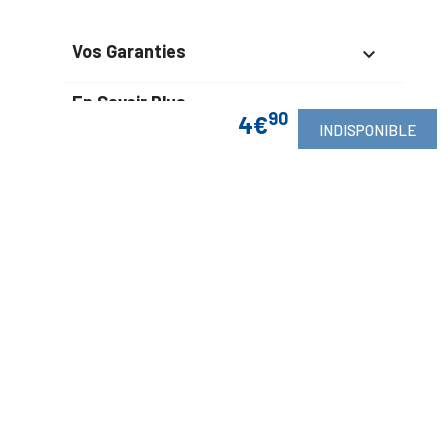
Vos Garanties

En Savoir Plus

90
4€
INDISPONIBLE
Retrouvez Aussi

Suivez-Nous