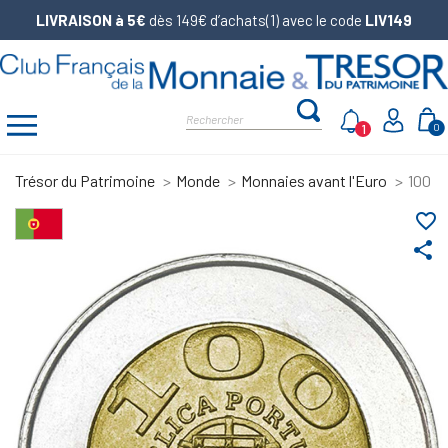
LIVRAISON à 5€
dès 149€ d’achats(1) avec le code
LIV149
1
0
Trésor du Patrimoine
Monde
Monnaies avant l'Euro
100 E
favorite_border
share