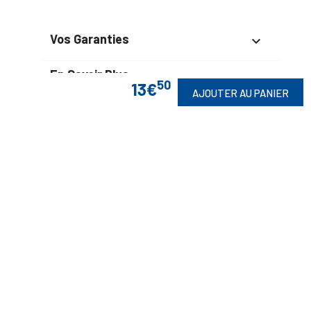
Vos Garanties

En Savoir Plus

50
13€
AJOUTER AU PANIER
Retrouvez Aussi

Suivez-Nous