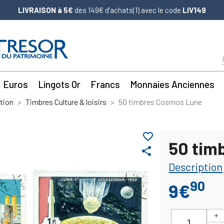
LIVRAISON à 5€
dès 149€ d’achats(1) avec le code
LIV149
Euros
Lingots Or
Francs
Monnaies Anciennes
tion
Timbres Culture & loisirs
50 timbres Cosmos Lune
favorite_border
50 tim
share
Description
90
9€