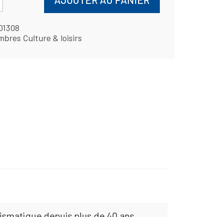
01308
mbres Culture & loisirs
mismatique depuis plus de 40 ans