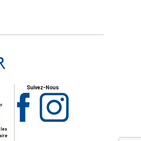
Suivez-Nous
ur
 les
aire