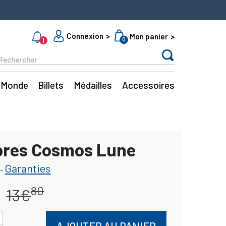
Connexion
Mon panier
0
1
Monde
Billets
Médailles
Accessoires
bres Cosmos Lune
Garanties
-
80
13€
AJOUTER AU PANIER