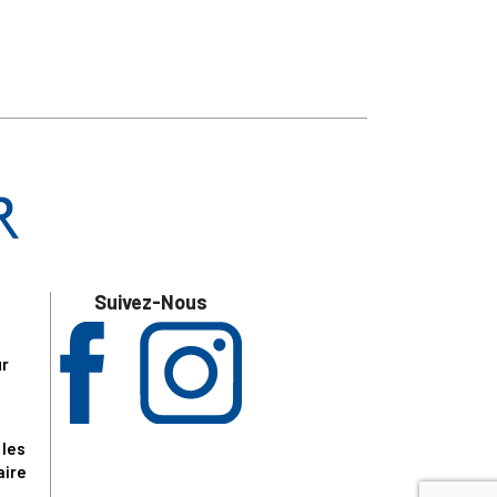
Suivez-Nous
ur
 les
aire