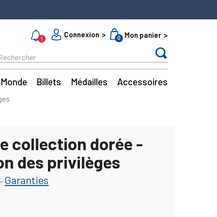
Connexion
Mon panier
0
1
Monde
Billets
Médailles
Accessoires
èges
e collection dorée -
on des privilèges
Garanties
-