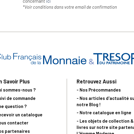
concernant
ici
*Voir conditions dans votre email de confirmation
n Savoir Plus
Retrouvez Aussi
ui sommes-nous ?
- Nos Précommandes
uivi de commande
- Nos articles d'actualité s
notre Blog !
ne question ?
- Notre catalogue en ligne
ecevoir un catalogue
- Les objets de collection &
ous contacter
livres sur notre site parten
os partenaires
L’Homme Moderne