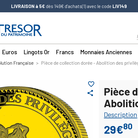
LIVRAISON à 5€
dès 149€ d’achats(1) avec le code
LIV149
Euros
Lingots Or
Francs
Monnaies Anciennes
lution Française
Pièce de collection dorée - Abolition des privil
favorite_border
Pièce d
share
Aboliti
Description
80
29€