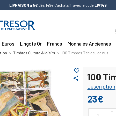
LIVRAISON à 5€
dès 149€ d’achats(1) avec le code
LIV149
Euros
Lingots Or
Francs
Monnaies Anciennes
tion
Timbres Culture & loisirs
100 Timbres Tableau de nus
favorite_border
100 Ti
share
Description
23€