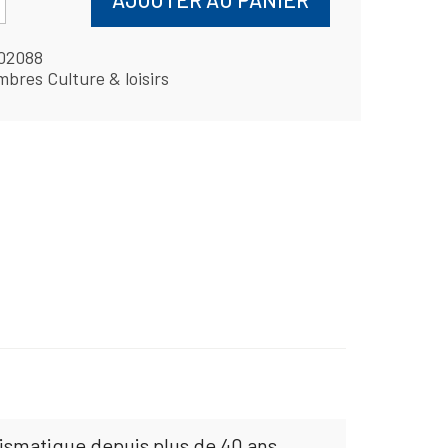
02088
mbres Culture & loisirs
mismatique depuis plus de 40 ans