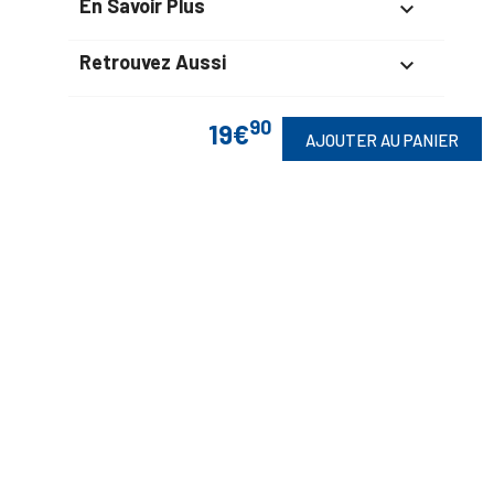
En Savoir Plus

Retrouvez Aussi

90
19€
AJOUTER AU PANIER
Suivez-Nous