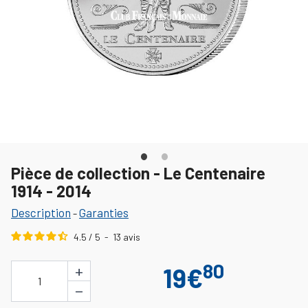
Pièce de collection - Le Centenaire
1914 - 2014
Description
Garanties
-
4.5
/
5
-
13
avis
80
+
19€
1
−