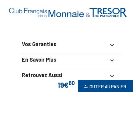
Vos Garanties

En Savoir Plus

Retrouvez Aussi

80
19€
AJOUTER AU PANIER
Suivez-Nous