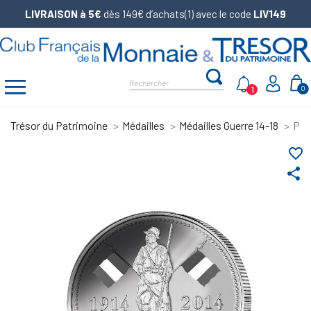
LIVRAISON à 5€
dès 149€ d’achats(1) avec le code
LIV149
1
0
Trésor du Patrimoine
Médailles
Médailles Guerre 14-18
Pièc
favorite_border
share