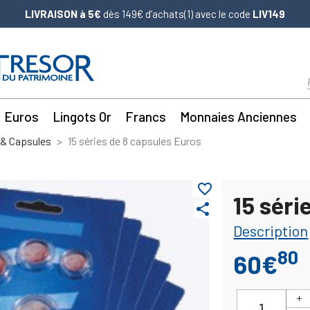
LIVRAISON à 5€
dès 149€ d’achats(1) avec le code
LIV149
Euros
Lingots Or
Francs
Monnaies Anciennes
& Capsules
15 séries de 8 capsules Euros
favorite_border
15 séri
share
Description
80
60€