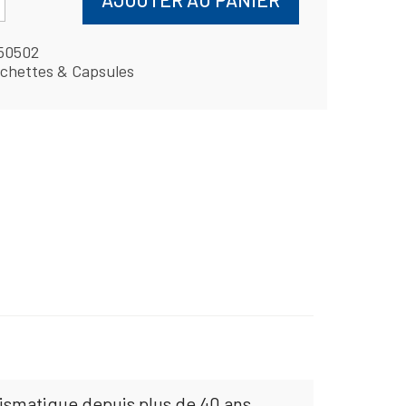
50502
chettes & Capsules
mismatique depuis plus de 40 ans