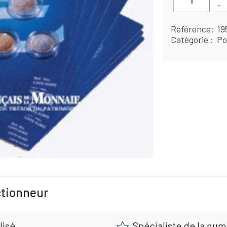
Référence
19
Catégorie
Po
ctionneur
lisé
Spécialiste de la nu