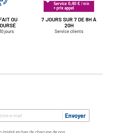
FAIT OU
7 JOURS SUR 7 DE 8H À
OURSÉ
20H
30 jours
Service clients
Envoyer
n inséré en bas de chacune de nos