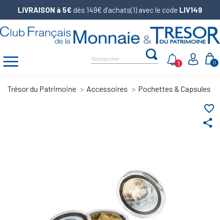
LIVRAISON à 5€
dès 149€ d’achats(1) avec le code
LIV149
1
0
Trésor du Patrimoine
Accessoires
Pochettes & Capsules
favorite_border
share