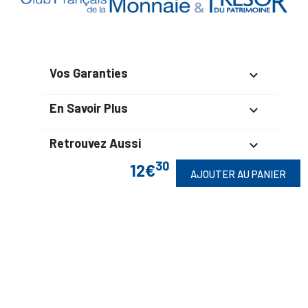
Vos Garanties

En Savoir Plus

Retrouvez Aussi

30
12€
AJOUTER AU PANIER
Suivez-Nous