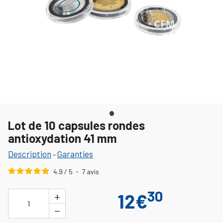
Lot de 10 capsules rondes
antioxydation 41 mm
Description
Garanties
-
4.9
/
5
-
7
avis
30
+
12€
1
−