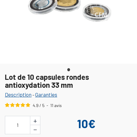
Lot de 10 capsules rondes
antioxydation 33 mm
Description
Garanties
-
4.9
/
5
-
11
avis
+
10€
1
−