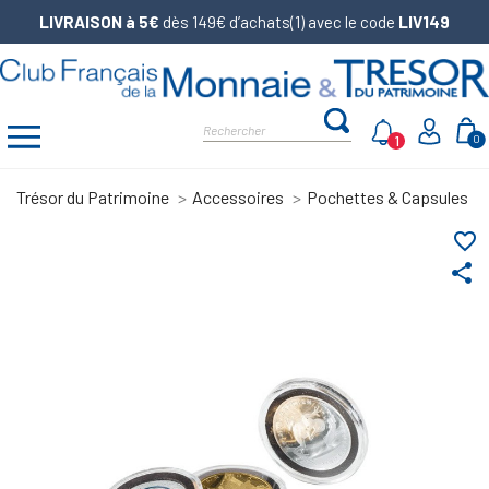
LIVRAISON à 5€
dès 149€ d’achats(1) avec le code
LIV149
1
0
Trésor du Patrimoine
Accessoires
Pochettes & Capsules
favorite_border
share