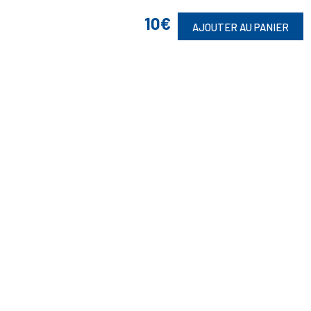
10€
AJOUTER AU PANIER
Suivez-Nous
Toute commande est sujette à notre acceptation et livrable dans la
limite des stocks disponibles.