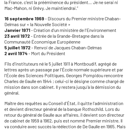
la France, c'est la prééminence du président… Je ne serai ni
Mac-Mahon, ni Grévy. Je maintiendrai.”
16 septembre 1969
- Discours du Premier ministre Chaban-
Delmas sur « la Nouvelle Société »
Janvier 1971
- Création d'un ministère de l'Environnement
23 avril 1972
- Entrée de la Grande-Bretagne dans la
Communauté Économique Européenne
5 juillet 1972
- Renvoi de Jacques Chaban-Delmas
2 avril 1974
- Mort du Président
Fils d'instituteurs né le 5 juillet 1911 à Montboudif, agrégé de
lettres après un passage par l'École normale supérieure et par
l'École des Sciences Politiques, Georges Pompidou rencontre
Charles de Gaulle en 1944 ; celui-ci le désigne comme chargé de
mission dans son cabinet. Il y restera jusqu'à la démission du
général.
Maître des requêtes au Conseil d'État, il quitte l'administration
et devient directeur général de la banque Rothschild. Lors du
retour du général de Gaulle aux affaires, il devient son directeur
de cabinet de 1959 à 1962, puis est nommé Premier ministre. Il
va conduire avec succès la réélection de De Gaulle en 1965. Mais