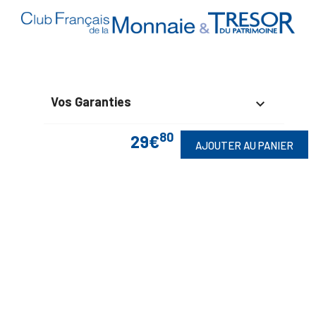
Vos Garanties

80
En Savoir Plus
29€

AJOUTER AU PANIER
Retrouvez Aussi

Suivez-Nous