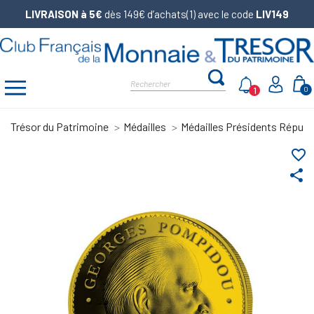
LIVRAISON à 5€
dès 149€ d’achats(1) avec le code
LIV149
1
0
Trésor du Patrimoine
Médailles
Médailles Présidents Républ
favorite_border
share