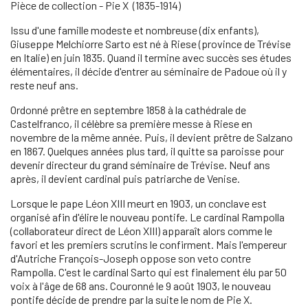
Pièce de collection - Pie X (1835-1914)
Issu d'une famille modeste et nombreuse (dix enfants),
Giuseppe Melchiorre Sarto est né à Riese (province de Trévise
en Italie) en juin 1835. Quand il termine avec succès ses études
élémentaires, il décide d'entrer au séminaire de Padoue où il y
reste neuf ans.
Ordonné prêtre en septembre 1858 à la cathédrale de
Castelfranco, il célèbre sa première messe à Riese en
novembre de la même année. Puis, il devient prêtre de Salzano
en 1867. Quelques années plus tard, il quitte sa paroisse pour
devenir directeur du grand séminaire de Trévise. Neuf ans
après, il devient cardinal puis patriarche de Venise.
Lorsque le pape Léon XIII meurt en 1903, un conclave est
organisé afin d'élire le nouveau pontife. Le cardinal Rampolla
(collaborateur direct de Léon XIII) apparaît alors comme le
favori et les premiers scrutins le confirment. Mais l'empereur
d'Autriche François-Joseph oppose son veto contre
Rampolla. C'est le cardinal Sarto qui est finalement élu par 50
voix à l'âge de 68 ans. Couronné le 9 août 1903, le nouveau
pontife décide de prendre par la suite le nom de Pie X.