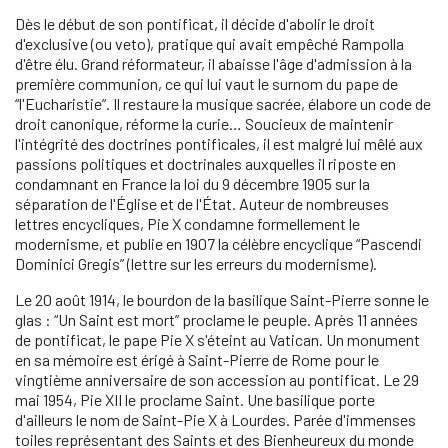
Dès le début de son pontificat, il décide d'abolir le droit
d'exclusive (ou veto), pratique qui avait empêché Rampolla
d'être élu. Grand réformateur, il abaisse l'âge d'admission à la
première communion, ce qui lui vaut le surnom du pape de
“l'Eucharistie”. Il restaure la musique sacrée, élabore un code de
droit canonique, réforme la curie… Soucieux de maintenir
l'intégrité des doctrines pontificales, il est malgré lui mêlé aux
passions politiques et doctrinales auxquelles il riposte en
condamnant en France la loi du 9 décembre 1905 sur la
séparation de l'Église et de l'État. Auteur de nombreuses
lettres encycliques, Pie X condamne formellement le
modernisme, et publie en 1907 la célèbre encyclique “Pascendi
Dominici Gregis” (lettre sur les erreurs du modernisme).
Le 20 août 1914, le bourdon de la basilique Saint-Pierre sonne le
glas : “Un Saint est mort” proclame le peuple. Après 11 années
de pontificat, le pape Pie X s'éteint au Vatican. Un monument
en sa mémoire est érigé à Saint-Pierre de Rome pour le
vingtième anniversaire de son accession au pontificat. Le 29
mai 1954, Pie XII le proclame Saint. Une basilique porte
d'ailleurs le nom de Saint-Pie X à Lourdes. Parée d'immenses
toiles représentant des Saints et des Bienheureux du monde