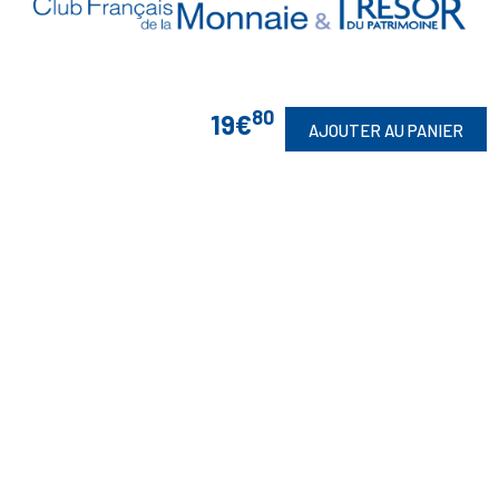
80
19€
AJOUTER AU PANIER
Vos Garanties

En Savoir Plus

Retrouvez Aussi

Suivez-Nous