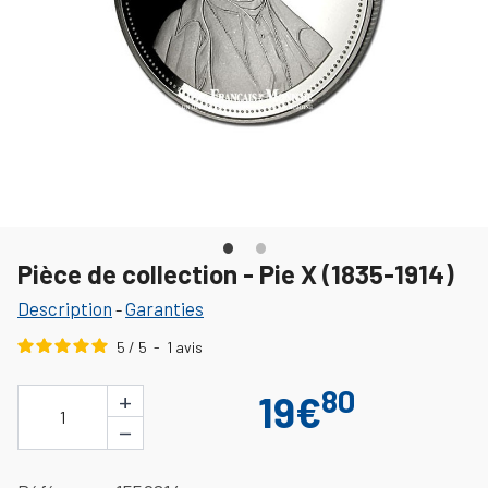
Pièce de collection - Pie X (1835-1914)
Description
Garanties
-
5
/
5
-
1
avis
80
+
19€
1
−