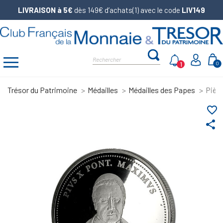
LIVRAISON à 5€
dès 149€ d’achats(1) avec le code
LIV149
1
0
Trésor du Patrimoine
Médailles
Médailles des Papes
Pièce
favorite_border
share