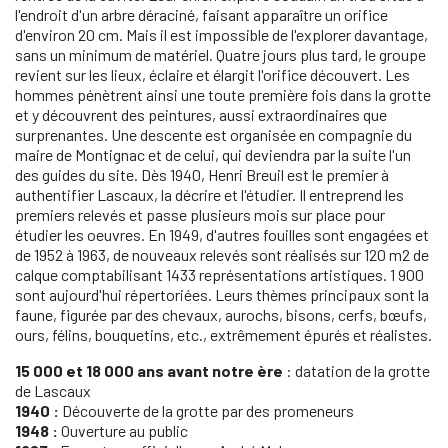
l'endroit d'un arbre déraciné, faisant apparaître un orifice
d'environ 20 cm. Mais il est impossible de l'explorer davantage,
sans un minimum de matériel. Quatre jours plus tard, le groupe
revient sur les lieux, éclaire et élargit l'orifice découvert. Les
hommes pénètrent ainsi une toute première fois dans la grotte
et y découvrent des peintures, aussi extraordinaires que
surprenantes. Une descente est organisée en compagnie du
maire de Montignac et de celui, qui deviendra par la suite l'un
des guides du site. Dès 1940, Henri Breuil est le premier à
authentifier Lascaux, la décrire et l'étudier. Il entreprend les
premiers relevés et passe plusieurs mois sur place pour
étudier les oeuvres. En 1949, d'autres fouilles sont engagées et
de 1952 à 1963, de nouveaux relevés sont réalisés sur 120 m2 de
calque comptabilisant 1433 représentations artistiques. 1 900
sont aujourd'hui répertoriées. Leurs thèmes principaux sont la
faune, figurée par des chevaux, aurochs, bisons, cerfs, bœufs,
ours, félins, bouquetins, etc., extrêmement épurés et réalistes.
15 000 et 18 000 ans avant notre ère
: datation de la grotte
de Lascaux
1940 :
Découverte de la grotte par des promeneurs
1948 :
Ouverture au public