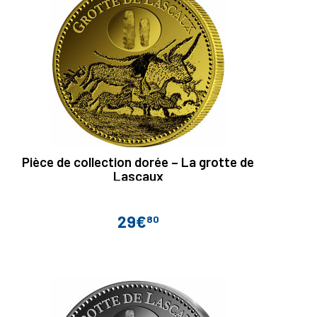
Pièce de collection dorée – La grotte de
Lascaux
29€
80
Prix