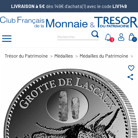
LIVRAISON à 5€
dès 149€ d’achats(1) avec le code
LIV149
1
0
Trésor du Patrimoine
Médailles
Médailles du Patrimoine
P
favorite_border
share