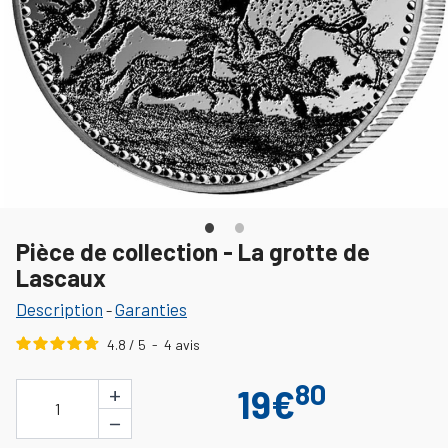
Pièce de collection - La grotte de
Lascaux
Description
Garanties
-
4.8
/
5
-
4
avis
80
+
19€
1
−