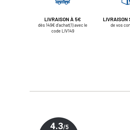
LIVRAISON À 5€
LIVRAISON
dès 149€ d'achat(1) avec le
de vos c
code LIV149