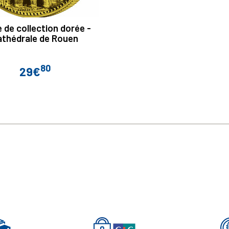
 de collection dorée -
athédrale de Rouen
80
29€
Prix