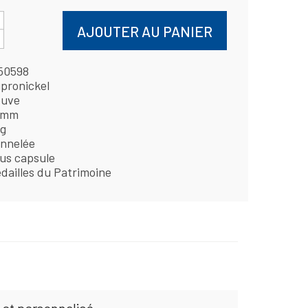
AJOUTER AU PANIER
50598
pronickel
uve
 mm
 g
nnelée
us capsule
dailles du Patrimoine
 et personnalisé