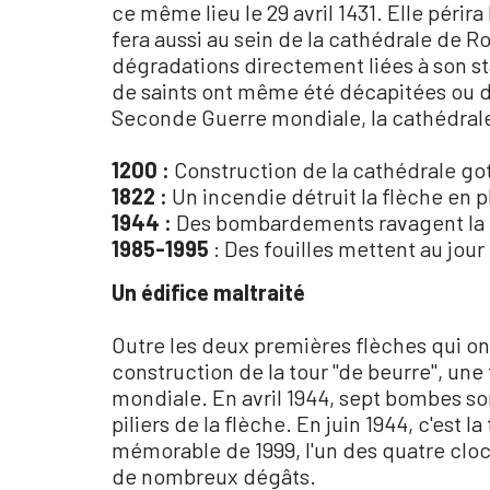
ce même lieu le 29 avril 1431. Elle périr
fera aussi au sein de la cathédrale de Rou
dégradations directement liées à son sta
de saints ont même été décapitées ou dé
Seconde Guerre mondiale, la cathédrale
1200 :
Construction de la cathédrale go
1822 :
Un incendie détruit la flèche en 
1944 :
Des bombardements ravagent la 
1985-1995
: Des fouilles mettent au jou
Un édifice maltraité
Outre les deux premières flèches qui ont 
construction de la tour "de beurre", une 
mondiale. En avril 1944, sept bombes so
piliers de la flèche. En juin 1944, c'est
mémorable de 1999, l'un des quatre clo
de nombreux dégâts.