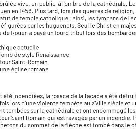
a brûlée vive, en public, à l'ombre de la cathédrale. 
en en 1456. Plus tard, lors des guerres de religion, l
tut de temple catholique : ainsi, les tympans de l'éd
figurées par les huguenots. Seul le Christ en majest
 de Rouen a payé un lourd tribut lors des bombardem
thique actuelle
plomb de style Renaissance
tour Saint-Romain
r une église romane
été incendiées, la rosace de la façade a été détruite 
fois lors d'une violente tempête au XVIIIe siècle et 
nt tombées sur la cathédrale et ont endommagé les 
 la tour Saint Romain qui est ravagée par un incendie.
chetons du sommet de la flèche est tombé dans le 