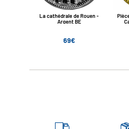
La cathédrale de Rouen -
Pièce
Argent BE
C
69€
Prix