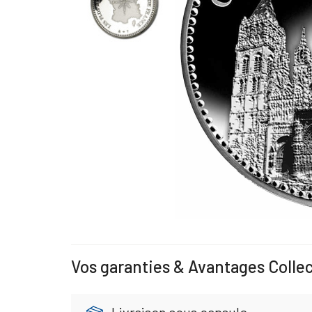
Vos garanties & Avantages Colle
Livraison sous capsule