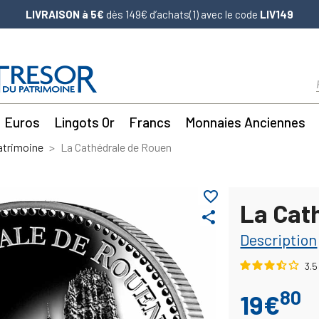
LIVRAISON à 5€
dès 149€ d’achats(1) avec le code
LIV149
Euros
Lingots Or
Francs
Monnaies Anciennes
atrimoine
La Cathédrale de Rouen
favorite_border
La Cat
share
Description
3.5
80
19€