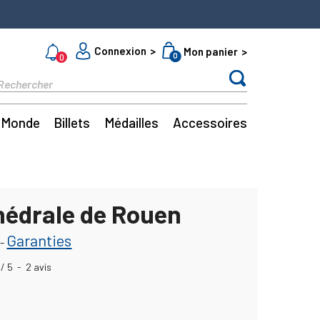
Connexion
Mon panier
0
0
Monde
Billets
Médailles
Accessoires
hédrale de Rouen
Garanties
-
/
5
-
2
avis