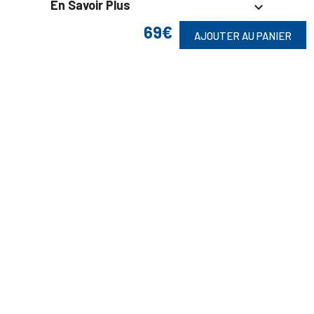
En Savoir Plus

69€
AJOUTER AU PANIER
Retrouvez Aussi

Suivez-Nous