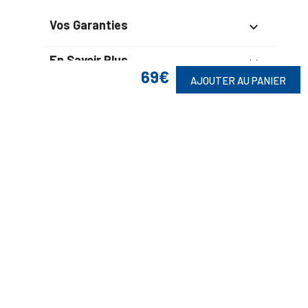
Vos Garanties

En Savoir Plus

69€
AJOUTER AU PANIER
Retrouvez Aussi

Suivez-Nous