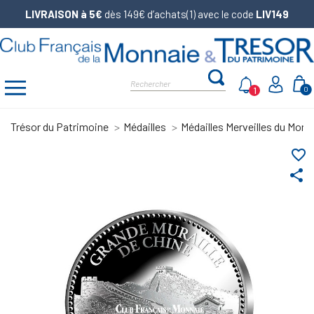
LIVRAISON à 5€
dès 149€ d’achats(1) avec le code
LIV149
1
0
Trésor du Patrimoine
Médailles
Médailles Merveilles du Mond
favorite_border
share