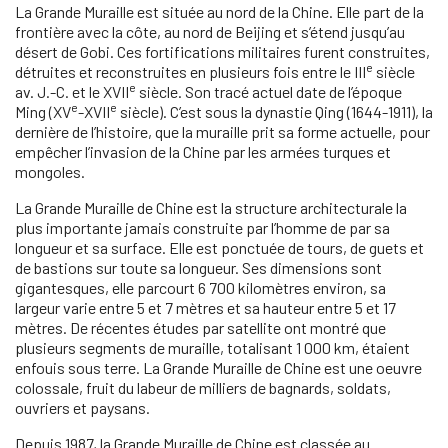
La Grande Muraille est située au nord de la Chine. Elle part de la
frontière avec la côte, au nord de Beijing et s’étend jusqu’au
désert de Gobi. Ces fortifications militaires furent construites,
e
détruites et reconstruites en plusieurs fois entre le III
siècle
e
av. J.-C. et le XVII
siècle. Son tracé actuel date de l’époque
e
e
Ming (XV
-XVII
siècle). C’est sous la dynastie Qing (1644-1911), la
dernière de l’histoire, que la muraille prit sa forme actuelle, pour
empêcher l’invasion de la Chine par les armées turques et
mongoles.
La Grande Muraille de Chine est la structure architecturale la
plus importante jamais construite par l’homme de par sa
longueur et sa surface. Elle est ponctuée de tours, de guets et
de bastions sur toute sa longueur. Ses dimensions sont
gigantesques, elle parcourt 6 700 kilomètres environ, sa
largeur varie entre 5 et 7 mètres et sa hauteur entre 5 et 17
mètres. De récentes études par satellite ont montré que
plusieurs segments de muraille, totalisant 1 000 km, étaient
enfouis sous terre. La Grande Muraille de Chine est une oeuvre
colossale, fruit du labeur de milliers de bagnards, soldats,
ouvriers et paysans.
Depuis 1987, la Grande Muraille de Chine est classée au