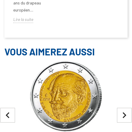
ans du drapeau
européen....
Lire la suite
VOUS AIMEREZ AUSSI
navigate_before
navigate_next