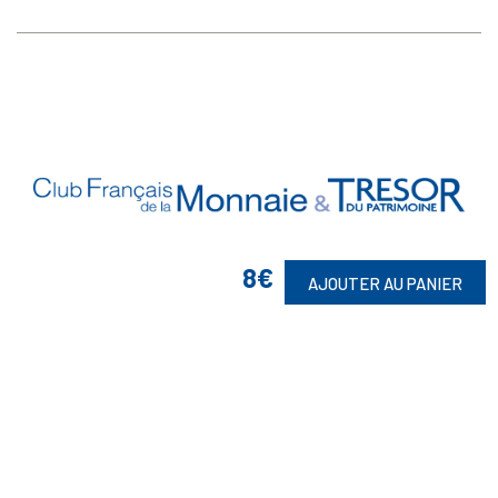
8€
AJOUTER AU PANIER
Vos Garanties

En Savoir Plus

Retrouvez Aussi
