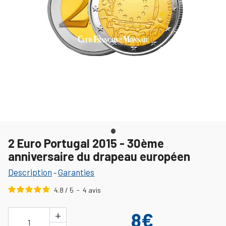
2 Euro Portugal 2015 - 30ème
anniversaire du drapeau européen
Description
Garanties
-
4.8
/
5
-
4
avis
+
8€
1