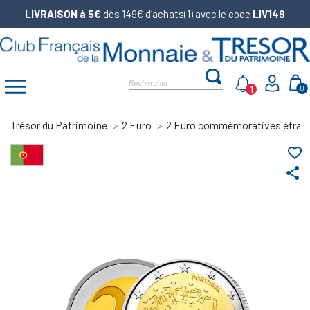
LIVRAISON à 5€
dès 149€ d’achats(1) avec le code
LIV149
1
0
Trésor du Patrimoine
2 Euro
2 Euro commémoratives étran
favorite_border
share