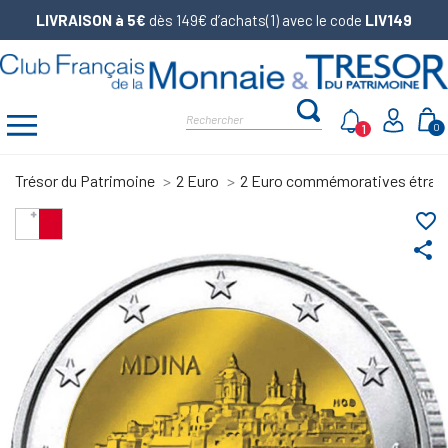
LIVRAISON à 5€
dès 149€ d’achats(1) avec le code
LIV149
1
0
Trésor du Patrimoine
2 Euro
2 Euro commémoratives étran
favorite_border
share