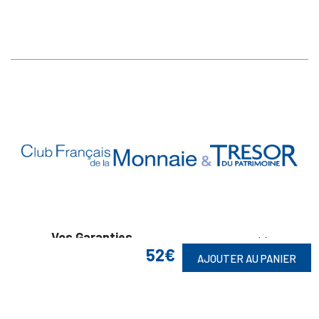
Vos Garanties

52€
AJOUTER AU PANIER
En Savoir Plus

Retrouvez Aussi
