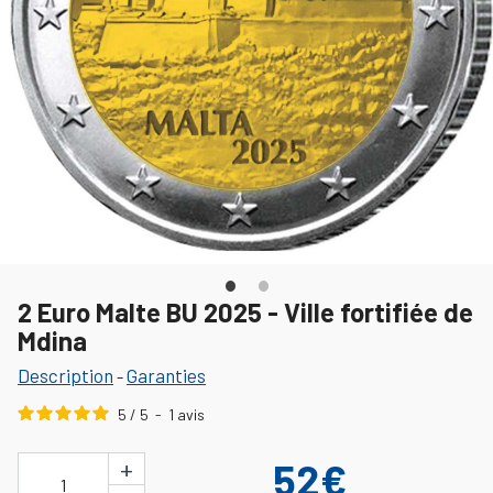
2 Euro Malte BU 2025 - Ville fortifiée de
Mdina
Description
Garanties
-
5
/
5
-
1
avis
+
52€
1