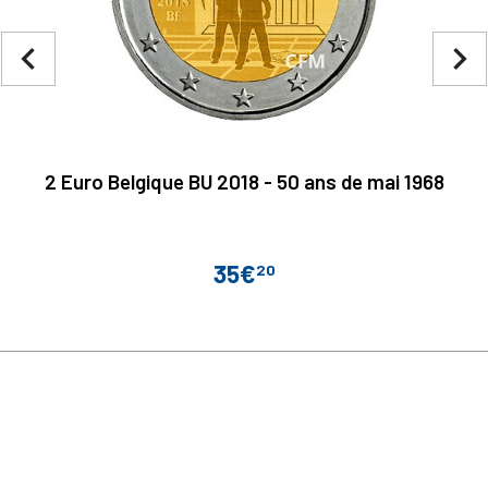
navigate_before
navigate_next
2 Euro Belgique BU 2018 - 50 ans de mai 1968
35€
20
Prix