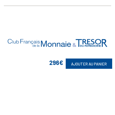
296€
AJOUTER AU PANIER
Vos Garanties

En Savoir Plus

Retrouvez Aussi
