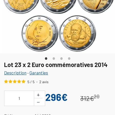
Lot 23 x 2 Euro commémoratives 2014
Description
Garanties
-
5
/
5
-
2
avis
+
296€
20
312€
1
−