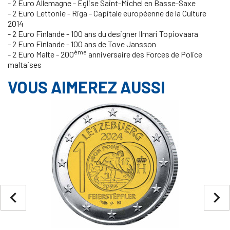
- 2 Euro Allemagne - Église Saint-Michel en Basse-Saxe
- 2 Euro Lettonie - Riga - Capitale européenne de la Culture
2014
- 2 Euro Finlande - 100 ans du designer Ilmari Topiovaara
-
2 Euro Finlande -
100 ans de Tove Jansson
ème
- 2 Euro Malte - 200
anniversaire des Forces de Police
maltaises
VOUS AIMEREZ AUSSI
navigate_before
navigate_next