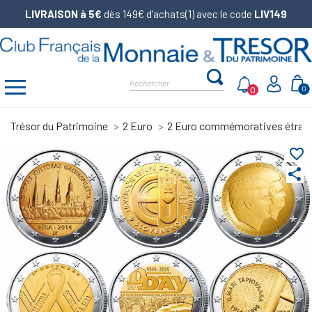
LIVRAISON à 5€
dès 149€ d’achats(1) avec le code
LIV149
0
0
Trésor du Patrimoine
2 Euro
2 Euro commémoratives étran
favorite_border
share