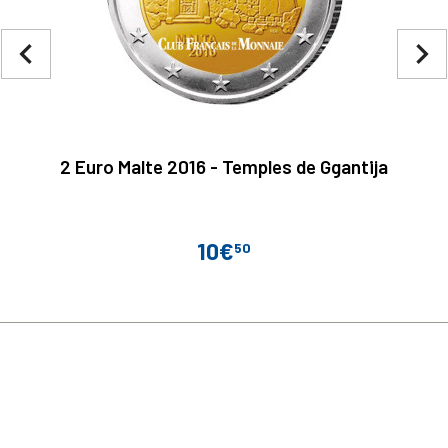
navigate_before
navigate_next
2 Euro Malte 2016 - Temples de Ggantija
10€
50
Prix