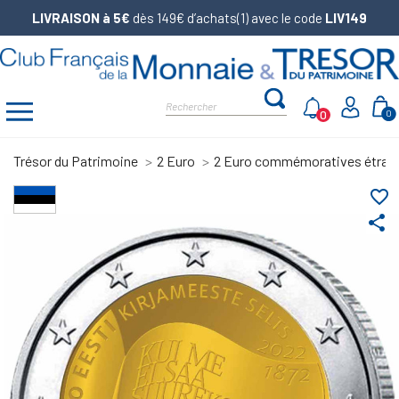
LIVRAISON à 5€
dès 149€ d’achats(1) avec le code
LIV149
0
0
Trésor du Patrimoine
2 Euro
2 Euro commémoratives étran
favorite_border
share