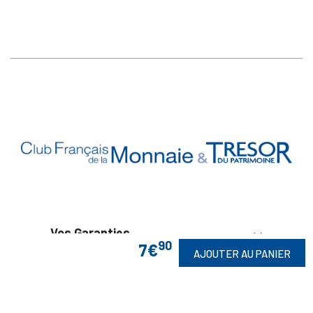
Vos Garanties

90
7€
AJOUTER AU PANIER
En Savoir Plus

Retrouvez Aussi
