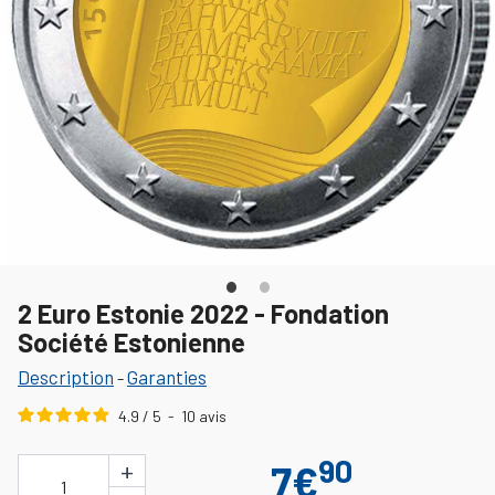
2 Euro Estonie 2022 - Fondation
Société Estonienne
Description
Garanties
-
4.9
/
5
-
10
avis
90
+
7€
1